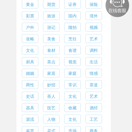
黄金
期货
证券
保险
彩票
旅游
国内
境外
户外
游记
随拍
视频
攻略
美食
烹饪
艺术
文化
食材
食谱
调料
厨具
茶点
视觉
生活
婚姻
家居
家庭
情感
两性
妙招
常识
茶道
史话
茶人
文化
艺术
器具
技艺
收藏
酒经
源流
人物
文化
工艺
鉴赏
花式
市场
商务