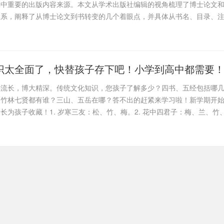
其中重要的出版内容来源。本文从学术出版社编辑的视角梳理了博士论文
联系，阐释了从博士论文到书转变的几个着眼点，并具体从书名、目录、
识太全面了，快替孩子存下吧！小学到高中都需要
远流长，博大精深。传统文化知识，您孩子了解多少？四书、五经包括哪
、竹林七贤都有谁？三山、五岳在哪？答不出的赶紧来学习啦！新学期开
长为孩子收藏！1. 岁寒三友：松、竹、梅。2. 花中四君子：梅、兰、竹