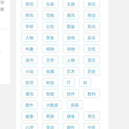
和学
资讯
头条
文摘
前沿
注释
商讯
导购
展讯
商业
学研
公告
图鉴
风光
人物
美食
游戏
娱乐
！
奇趣
植物
动物
文化
几
始
读书
文学
人物
美文
、
小说
收藏
艺术
历史
哲理
科技
IT
AI
通讯
智能
软件
数码
硬件
大数据
探索
健康
塑身
膳食
养生
心理
美容
两性
中医