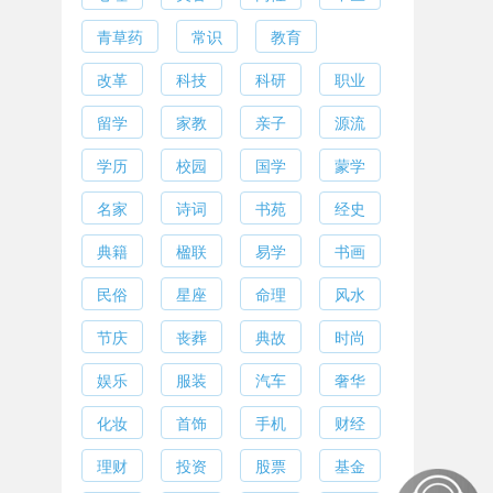
青草药
常识
教育
改革
科技
科研
职业
留学
家教
亲子
源流
学历
校园
国学
蒙学
名家
诗词
书苑
经史
典籍
楹联
易学
书画
民俗
星座
命理
风水
节庆
丧葬
典故
时尚
娱乐
服装
汽车
奢华
化妆
首饰
手机
财经
理财
投资
股票
基金