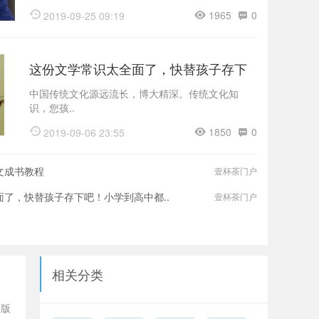
1965
0
2019-09-25 09:19
这份文学常识太全面了，快替孩子存下
吧！小学到..
中国传统文化源远流长，博大精深。传统文化知
识，您孩..
1850
0
2019-09-06 23:55
文成书教程
壹杯茶门户
了，快替孩子存下吧！小学到高中都..
壹杯茶门户
相关分类
出版