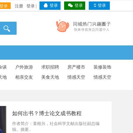
登录
注册
登录
|
登录
登录
登录
杂谈
户外旅游
求职招聘
房产楼市
装修装饰
天地
相亲交友
美食天地
情感天空
情感天空
如何出书？博士论文成书教程
作者简介：童根兴，社会科学文献出版社副总编
辑。摘要..